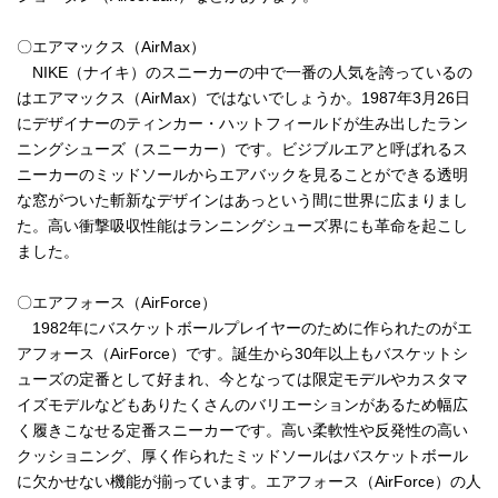
〇エアマックス（AirMax）
NIKE（ナイキ）のスニーカーの中で一番の人気を誇っているの
はエアマックス（AirMax）ではないでしょうか。1987年3月26日
にデザイナーのティンカー・ハットフィールドが生み出したラン
ニングシューズ（スニーカー）です。ビジブルエアと呼ばれるス
ニーカーのミッドソールからエアバックを見ることができる透明
な窓がついた斬新なデザインはあっという間に世界に広まりまし
た。高い衝撃吸収性能はランニングシューズ界にも革命を起こし
ました。
〇エアフォース（AirForce）
1982年にバスケットボールプレイヤーのために作られたのがエ
アフォース（AirForce）です。誕生から30年以上もバスケットシ
ューズの定番として好まれ、今となっては限定モデルやカスタマ
イズモデルなどもありたくさんのバリエーションがあるため幅広
く履きこなせる定番スニーカーです。高い柔軟性や反発性の高い
クッショニング、厚く作られたミッドソールはバスケットボール
に欠かせない機能が揃っています。エアフォース（AirForce）の人