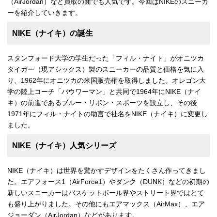
（AirJordan）など買取の面でも人気です。今回はNIKEのスニーカ
ーを紹介していきます。
NIKE（ナイキ）の誕生
スタンフォード大学の学生だった「フィル・ナイト」がオニツカ
タイガー（現アシックス）製のスニーカーの品質と価格を気に入
り、1962年にオニツカの米国販売権を取得しました。オレゴン大
学の陸上コーチ「バウワーマン」と共同で1964年にNIKE（ナイ
キ）の前進であるブルー・リボン・スポーツを設立し、その後
1971年にフィル・ナイトの助言で社名をNIKE（ナイキ）に変更し
ました。
NIKE（ナイキ）人気シリーズ
NIKE（ナイキ）は世界を驚かすデザインをたくさん作ってきまし
た。エアフォース1（AirForce1）やダンク（DUNK）などの初期の
新しいスニーカーはバスケットボール界やストリート界ではとて
も盛り上がりました。その他にもエアマックス（AirMax）、エア
ジョーダン（AirJordan）などがあります。